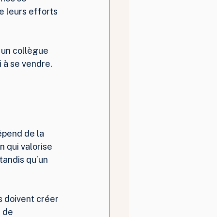
 leurs efforts 
t un collègue 
 à se vendre. 
épend de la 
 qui valorise 
tandis qu’un 
ls doivent créer 
 de 