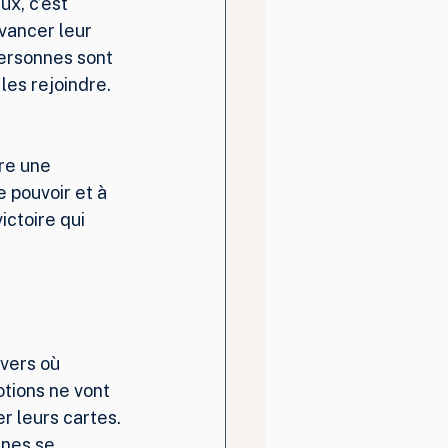
ux, c’est 
vancer leur 
personnes sont 
les rejoindre. 
re une 
 pouvoir et à 
ictoire qui 
ivers où 
tions ne vont 
r leurs cartes. 
nes se 