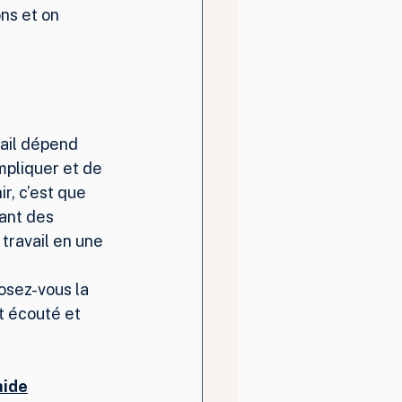
ns et on 
vail dépend 
mpliquer et de 
r, c’est que 
ant des 
travail en une 
osez-vous la 
t écouté et 
aide