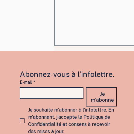
Abonnez-vous à l’infolettre.
E-mail
*
Je
m'abonne
Injures et insubordination :
Je souhaite m'abonner à l'infolettre. En 
la gradation des sanctions
prévaut sur le
m'abonnant, j'accepte la Politique de 
congédiement immédiat
Confidentialité et consens à recevoir 
des mises à jour.