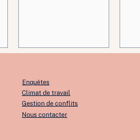
Enquêtes
Climat de travail
Gestion de conflits
Une évaluation de
Con
Nous contacter
rendement négative est-
pour
elle du harcèlement ?
malg
TSA