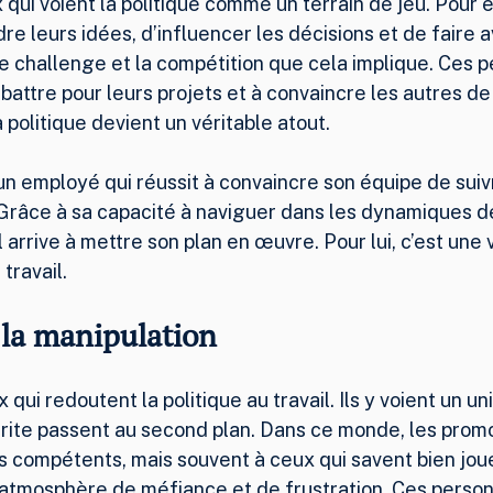
x qui voient la politique comme un terrain de jeu. Pour e
re leurs idées, d’influencer les décisions et de faire a
 le challenge et la compétition que cela implique. Ces 
battre pour leurs projets et à convaincre les autres de 
 politique devient un véritable atout.
un employé qui réussit à convaincre son équipe de suiv
Grâce à sa capacité à naviguer dans les dynamiques de
il arrive à mettre son plan en œuvre. Pour lui, c’est une v
travail.
 la manipulation
x qui redoutent la politique au travail. Ils y voient un un
érite passent au second plan. Dans ce monde, les promo
s compétents, mais souvent à ceux qui savent bien joue
atmosphère de méfiance et de frustration. Ces person