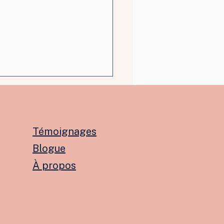
Témoignages
Blogue
À propos
gédiement maintenu
 violence verbale
ré un diagnostic de
 et de TDAH