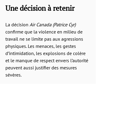
Une décision à retenir
La décision 
Air Canada (Patrice Cyr)
confirme que la violence en milieu de 
travail ne se limite pas aux agressions 
physiques. Les menaces, les gestes 
d’intimidation, les explosions de colère 
et le manque de respect envers l’autorité 
peuvent aussi justifier des mesures 
sévères.
Chaque situation demeure toutefois 
particulière. Avant de conclure qu’un 
congédiement est approprié, il faut 
analyser le contexte, la preuve, les 
politiques applicables, le dossier 
disciplinaire et les facteurs aggravants 
ou atténuants. 