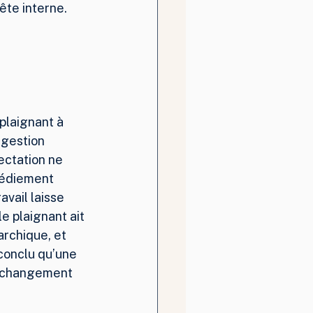
ête interne.
plaignant à 
gestion 
ectation ne 
gédiement 
vail laisse 
le plaignant ait 
archique, et 
conclu qu’une 
e changement 