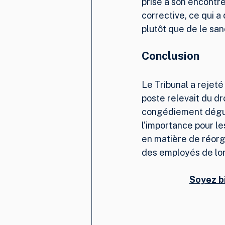
prise à son encontre
corrective, ce qui a
plutôt que de le san
Conclusion
Le Tribunal a rejeté
poste relevait du dro
congédiement déguis
l’importance pour l
en matière de réorga
des employés de lon
Soyez b