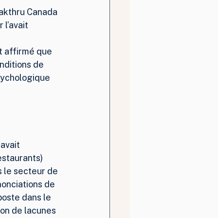
eakthru Canada 
l’avait 
t affirmé que 
nditions de 
psychologique 
avait 
staurants) 
s le secteur de 
onciations de 
oste dans le 
on de lacunes 