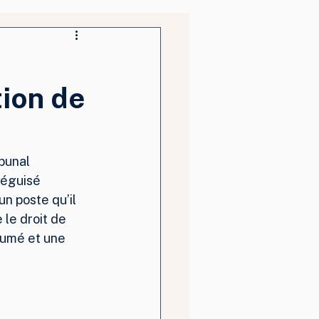
tion de
ibunal 
déguisé 
n poste qu’il 
 le droit de 
sumé et une 