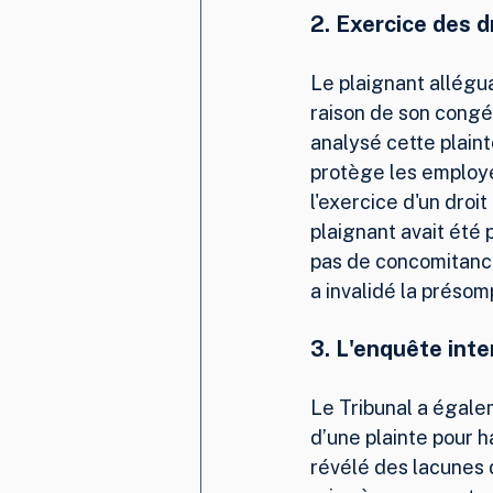
2. 
Exercice des d
Le plaignant allégua
raison de son congé
analysé cette plainte
protège les employés
l'exercice d'un droit
plaignant avait été p
pas de concomitance 
a invalidé la présom
3. 
L'enquête inte
Le Tribunal a égale
d’une plainte pour 
révélé des lacunes d