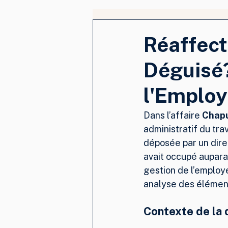
Réaffec
Déguisé?
l'Employ
Dans l’affaire 
Chapu
administratif du tra
déposée par un direc
avait occupé auparav
gestion de l’employ
analyse des élément
Contexte de la 