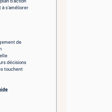
plan d’action 
 à s’améliorer 
ngement de 
n 
lle 
urs décisions 
es touchent 
aide