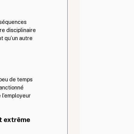
onséquences 
e disciplinaire 
t qu’un autre 
 peu de temps 
anctionné 
 l’employeur 
nt extrême