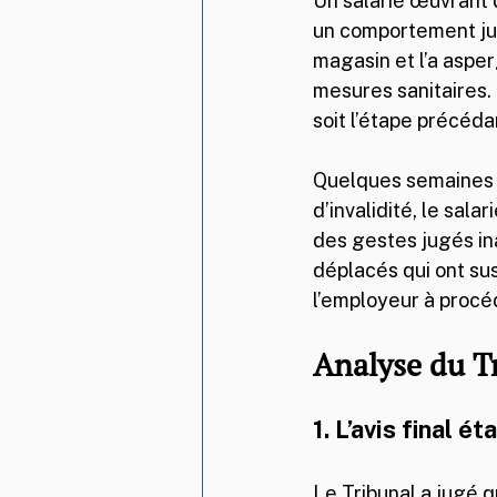
Un salarié œuvrant d
un comportement jugé
magasin et l’a asper
mesures sanitaires.
soit l’étape précéd
Quelques semaines pl
d’invalidité, le sal
des gestes jugés in
déplacés qui ont sus
l’employeur à procé
Analyse du T
1. L’avis final ét
Le Tribunal a jugé q