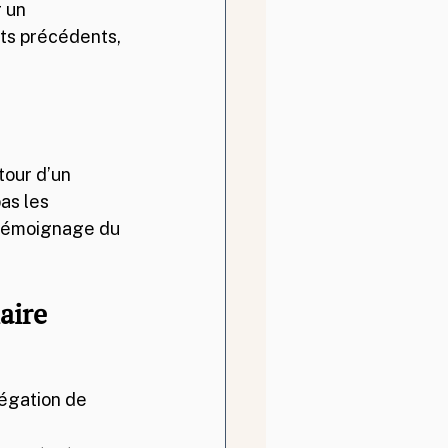
 un 
ts précédents, 
tour d’un 
as les 
 témoignage du 
aire
légation de 