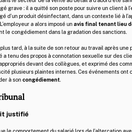
ans le secteur de la vente au détail a d’abord été san
 grave : il a quitté son poste pour suivre un client à l’
gé d’un produit désinfectant, dans un contexte lié à l’a
 L’employeur a alors imposé un 
avis final tenant lieu
ant le congédiement dans la gradation des sanctions.
us tard, à la suite de son retour au travail après une 
arié a tenu des propos à connotation sexuelle sur des cli
appropriés devant des collègues, et exprimé des com
cité plusieurs plaintes internes. Ces événements ont c
der à son 
congédiement
.
ribunal
ait justifié
ue le comportement du salarié lors de l’altercation avec