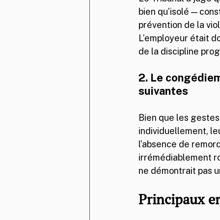
bien qu’isolé — const
prévention de la viol
L’employeur était do
de la discipline pro
2. Le congédiem
suivantes
Bien que les geste
individuellement, leu
l’absence de remords
irrémédiablement rom
ne démontrait pas u
Principaux e