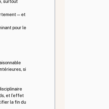
, surtout 
rtement — et 
inant pour le 
aisonnable 
térieures, si 
sciplinaire 
s, et l’effet 
ier la fin du 