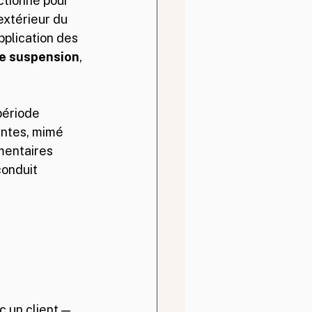
ctionné pour 
extérieur du 
pplication des 
 de suspension
, 
période 
entes, mimé 
mentaires 
onduit 
 un client — 