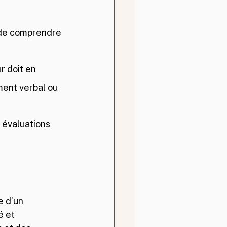
 de comprendre 
r doit en 
ent verbal ou 
 évaluations 
e d’un 
 et 