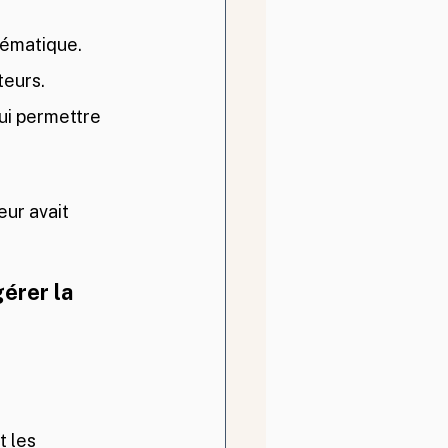
lématique.
teurs.
ui permettre 
ur avait 
érer la 
 les 