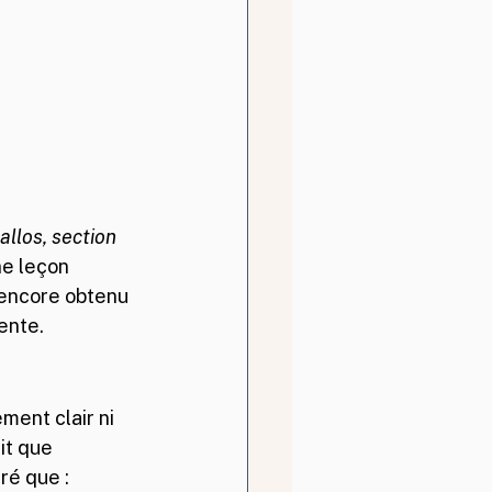
llos, section 
e leçon 
 encore obtenu 
ente.
ment clair ni 
it que 
tré que :