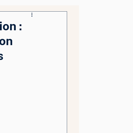
on :
ion
s